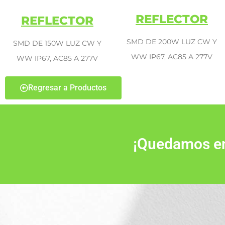
REFLECTOR
REFLECTOR
SMD DE 200W LUZ CW Y
SMD DE 150W LUZ CW Y
WW IP67, AC85 A 277V
WW IP67, AC85 A 277V
Regresar a Productos
¡Quedamos en 