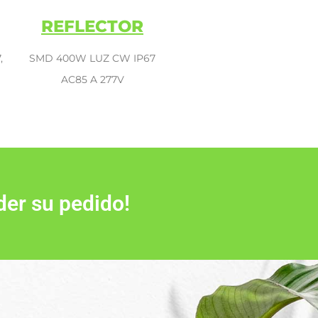
REFLECTOR
,
SMD 400W LUZ CW IP67
AC85 A 277V
der su pedido!