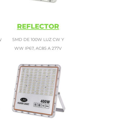
REFLECTOR
SMD DE 100W LUZ CW Y
W
WW IP67, AC85 A 277V