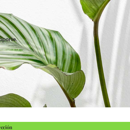
oporte.
ección