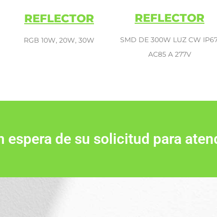
REFLECTOR
REFLECTOR
SMD DE 300W LUZ CW IP67
RGB 10W, 20W, 30W
AC85 A 277V
espera de su solicitud para aten