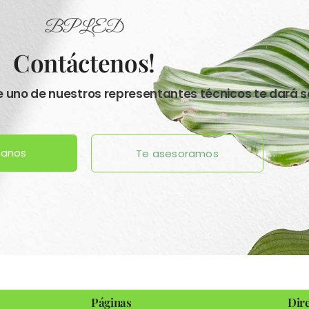
BPLED
Contáctenos!
ve uno de nuestros representantes técnicos te dará s
tanos
Te asesoramos
Páginas
Dir