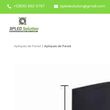
+1(809) 692-5797
bpledsolution@gmail.com
Apliques de Pared
/
Apliques de Pared