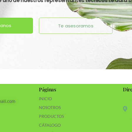
ve uno de nuestros representantes técnicos te dará s
tanos
Te asesoramos
Páginas
Dir
INICIO
ail.com
NOSOTROS
PRODUCTOS
CÁTALOGO