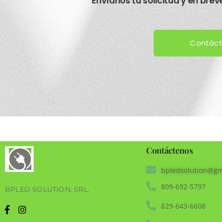
Envíanos tu solicitud y en bre
Contác
Contáctenos
bpledsolution@gm
809-692-5797
BPLED SOLUTION, SRL.
829-643-6608